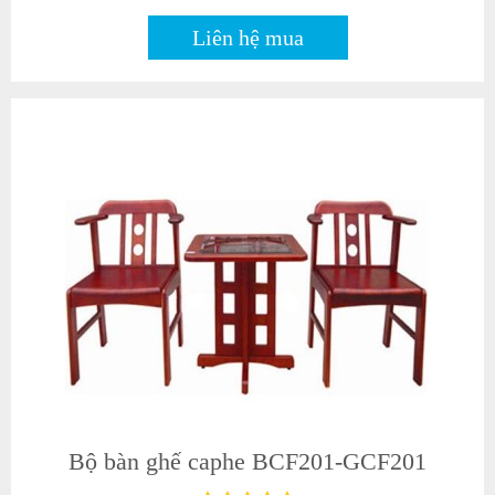
Liên hệ mua
Bộ bàn ghế caphe BCF201-GCF201