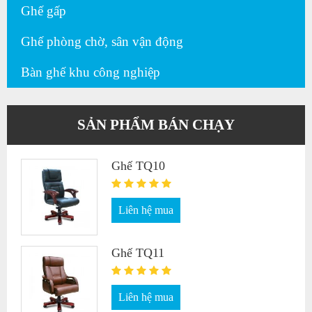
Ghế gấp
Ghế phòng chờ, sân vận động
Bàn ghế khu công nghiệp
SẢN PHẨM BÁN CHẠY
Ghế TQ10
Liên hệ mua
Ghế TQ11
Liên hệ mua