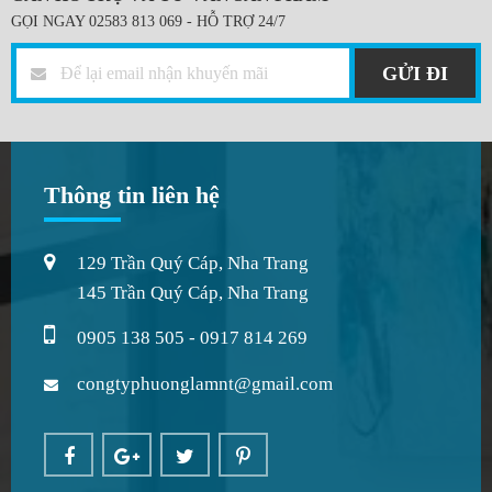
GỌI NGAY 02583 813 069 - HỖ TRỢ 24/7
GỬI ĐI
Thông tin liên hệ
129 Trần Quý Cáp, Nha Trang
145 Trần Quý Cáp, Nha Trang
0905 138 505 - 0917 814 269
congtyphuonglamnt@gmail.com