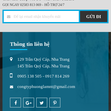
GỌI NGAY 02583 813 069 - HỖ TRỢ 24/7
GỬI ĐI
Thông tin liên hệ
129 Trần Quý Cáp, Nha Trang
145 Trần Quý Cáp, Nha Trang
0905 138 505 - 0917 814 269
congtyphuonglamnt@gmail.com