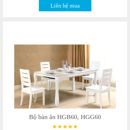
Liên hệ mua
Bộ bàn ăn HGB60, HGG60