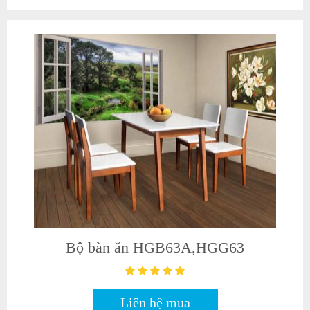
Bộ bàn ăn HGB63A,HGG63
Liên hệ mua