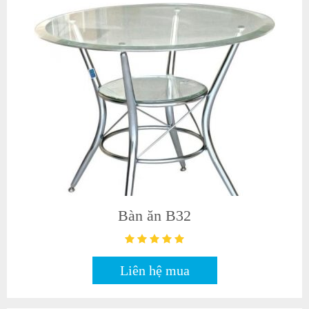
Bàn ăn B32
Liên hệ mua