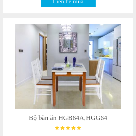
Liên hệ mua
Bộ bàn ăn HGB64A,HGG64