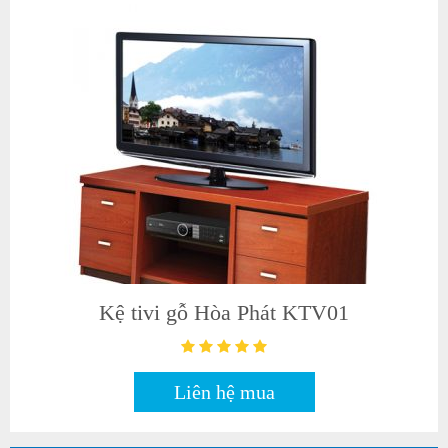
Kệ tivi gỗ Hòa Phát KTV01
Liên hệ mua