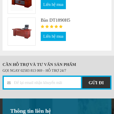
Liên hệ mua
Bàn DT1890H5
Liên hệ mua
CẦN HỖ TRỢ VÀ TƯ VẤN SẢN PHẨM
GỌI NGAY 02583 813 069 - HỖ TRỢ 24/7
GỬI ĐI
Thông tin liên hệ